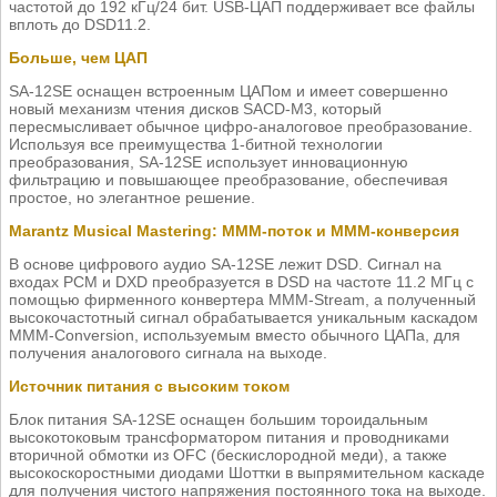
частотой до 192 кГц/24 бит. USB-ЦАП поддерживает все файлы
вплоть до DSD11.2.
Больше, чем ЦАП
SA-12SE оснащен встроенным ЦАПом и имеет совершенно
новый механизм чтения дисков SACD-M3, который
пересмысливает обычное цифро-аналоговое преобразование.
Используя все преимущества 1-битной технологии
преобразования, SA-12SE использует инновационную
фильтрацию и повышающее преобразование, обеспечивая
простое, но элегантное решение.
Marantz Musical Mastering: МММ-поток и МММ-конверсия
В основе цифрового аудио SA-12SE лежит DSD. Сигнал на
входах PCM и DXD преобразуется в DSD на частоте 11.2 МГц с
помощью фирменного конвертера MMM-Stream, а полученный
высокочастотный сигнал обрабатывается уникальным каскадом
MMM-Conversion, используемым вместо обычного ЦАПа, для
получения аналогового сигнала на выходе.
Источник питания с высоким током
Блок питания SA-12SE оснащен большим тороидальным
высокотоковым трансформатором питания и проводниками
вторичной обмотки из OFC (бескислородной меди), а также
высокоскоростными диодами Шоттки в выпрямительном каскаде
для получения чистого напряжения постоянного тока на выходе.