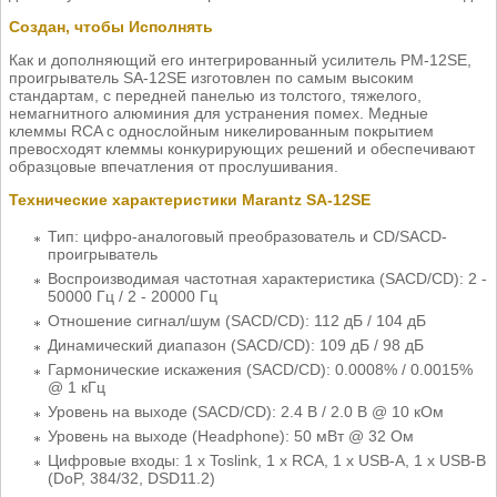
Создан, чтобы Исполнять
Как и дополняющий его интегрированный усилитель PM-12SE,
проигрыватель SA-12SE изготовлен по самым высоким
стандартам, с передней панелью из толстого, тяжелого,
немагнитного алюминия для устранения помех. Медные
клеммы RCA с однослойным никелированным покрытием
превосходят клеммы конкурирующих решений и обеспечивают
образцовые впечатления от прослушивания.
Технические характеристики Marantz SA-12SE
Тип: цифро-аналоговый преобразователь и CD/SACD-
проигрыватель
Воспроизводимая частотная характеристика (SACD/CD): 2 -
50000 Гц / 2 - 20000 Гц
Отношение сигнал/шум (SACD/CD): 112 дБ / 104 дБ
Динамический диапазон (SACD/CD): 109 дБ / 98 дБ
Гармонические искажения (SACD/CD): 0.0008% / 0.0015%
@ 1 кГц
Уровень на выходе (SACD/CD): 2.4 В / 2.0 В @ 10 кОм
Уровень на выходе (Headphone): 50 мВт @ 32 Ом
Цифровые входы: 1 x Toslink, 1 х RCA, 1 x USB-A, 1 x USB-B
(DoP, 384/32, DSD11.2)