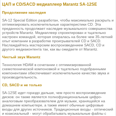
ЦАП и CD/SACD медиаплеер Marantz SA-12SE
Продолжение наследия
SA-12 Special Edition разработан, чтобы максимально раскрыть и
оптимизировать исключительные характеристики CD. Эта
преданность продолжает наследие музыкального совершенства
устройств Marantz. Медиаплеер спроектирован и тщательно
настроен командой, которая опиралась на более чем 35-летний
опыт компании в разработке проигрывателей CD и SACD.
Наслаждайтесь мастерским воспроизведением SACD, CD и
другого медиаконтента так, как вы ожидаете от Marantz.
Чистый звук Marantz
Технология HDAM в сочетании с оптимизированной
схемотехнической компоновкой и тщательно подобранными
компонентами обеспечивает исключительное качество звука и
производительность.
CD, SACD и не только
SA-12SE идет гораздо дальше, чем просто воспроизведение
дисков: он также является полнофункциональным цифро-
аналоговым преобразователем для музыки, хранящейся на
домашнем компьютере, а также имеет обычные цифровые
входы для других источников. Традиционные входы - оптический
и коаксиальный - могут обрабатывать музыкальные файлы с