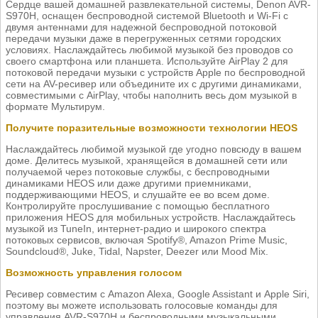
Сердце вашей домашней развлекательной системы, Denon AVR-
S970H, оснащен беспроводной системой Bluetooth и Wi-Fi с
двумя антеннами для надежной беспроводной потоковой
передачи музыки даже в перегруженных сетями городских
условиях. Наслаждайтесь любимой музыкой без проводов со
своего смартфона или планшета. Используйте AirPlay 2 для
потоковой передачи музыки с устройств Apple по беспроводной
сети на AV-ресивер или объедините их с другими динамиками,
совместимыми с AirPlay, чтобы наполнить весь дом музыкой в
формате Мультирум.
Получите поразительные возможности технологии HEOS
Наслаждайтесь любимой музыкой где угодно повсюду в вашем
доме. Делитесь музыкой, хранящейся в домашней сети или
получаемой через потоковые службы, с беспроводными
динамиками HEOS или даже другими приемниками,
поддерживающими HEOS, и слушайте ее во всем доме.
Контролируйте прослушивание с помощью бесплатного
приложения HEOS для мобильных устройств. Наслаждайтесь
музыкой из TuneIn, интернет-радио и широкого спектра
потоковых сервисов, включая Spotify®, Amazon Prime Music,
Soundcloud®, Juke, Tidal, Napster, Deezer или Mood Mix.
Возможность управления голосом
Ресивер совместим с Amazon Alexa, Google Assistant и Apple Siri,
поэтому вы можете использовать голосовые команды для
управления AVR-S970H и беспроводными музыкальными