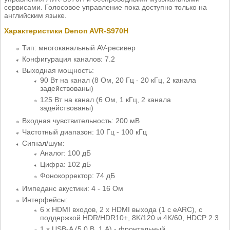
сервисами. Голосовое управление пока доступно только на
английским языке.
Характеристики Denon AVR-S970H
Тип: многоканальный AV-ресивер
Конфигурация каналов: 7.2
Выходная мощность:
90 Вт на канал (8 Ом, 20 Гц - 20 кГц, 2 канала
задействованы)
125 Вт на канал (6 Ом, 1 кГц, 2 канала
задействованы)
Входная чувствительность: 200 мВ
Частотный диапазон: 10 Гц - 100 кГц
Сигнал/шум:
Аналог: 100 дБ
Цифра: 102 дБ
Фонокорректор: 74 дБ
Импеданс акустики: 4 - 16 Ом
Интерфейсы:
6 х HDMI входов, 2 х HDMI выхода (1 с eARC), с
поддержкой HDR/HDR10+, 8K/120 и 4K/60, HDCP 2.3
1 х USB-A (5.0 В, 1 А) - фронтальный