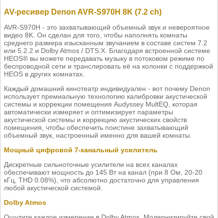
AV-ресивер Denon AVR-S970H 8K (7.2 ch)
AVR-S970H - это захватывающий объемный звук и невероятное
видео 8K. Он сделан для того, чтобы наполнять комнаты
среднего размера изысканным звучанием в составе систем 7.2
или 5.2.2 и Dolby Atmos / DTS:X. Благодаря встроенной системе
HEOS® вы можете передавать музыку в потоковом режиме по
беспроводной сети и транслировать её на колонки с поддержкой
HEOS в других комнатах.
Каждый домашний кинотеатр индивидуален - вот почему Denon
использует премиальную технологию калибровки акустической
системы и коррекции помещения Audyssey MultEQ, которая
автоматически измеряет и оптимизирует параметры
акустической системы и коррекцию акустических свойств
помещения, чтобы обеспечить поистине захватывающий
объемный звук, настроенный именно для вашей комнаты.
Мощный цифровой 7-канальный усилитель
Дискретные сильноточные усилители на всех каналах
обеспечивают мощность до 145 Вт на канал (при 8 Ом, 20-20
кГц, THD 0.08%), что абсолютно достаточно для управления
любой акустической системой.
Dolby Atmos
Ощутите каждое измерение в Dolby Atmos. Модернизируйте свой