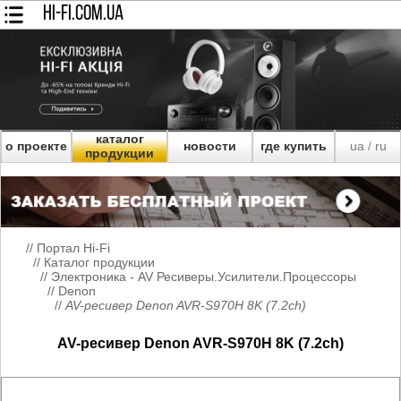
HI-FI.COM.UA
каталог
о проекте
новости
где купить
ua
ru
/
продукции
//
Портал Hi-Fi
//
Каталог продукции
//
Электроника - AV Ресиверы.Усилители.Процессоры
//
Denon
//
AV-ресивер Denon AVR-S970H 8K (7.2сh)
AV-ресивер Denon AVR-S970H 8K (7.2сh)