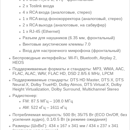
2 х Toslink входа
4 x RCA входа (аналоговые, стерео)
1 x RCA вход фонокорректора (аналоговый, стерео)
2 x RCA выхода (аналоговые, на сабвуфер)
1 х RJ-45 (Ethernet)
Разъем для наушников (6.35 мм, фронтальный)
Винтовые акустические клеммы 7.0
Вход для настроечного микрофона (фронтальный)
Беспроводные интерфейсы: Wi-Fi, Bluetooth, Airplay 2,
HEOS
Поддерживаемые форматы и стандарты: MP3, WMA, AAC,
FLAC, ALAC, WAV, FLAC HD, DSD 2.8/5.6 MHz, LPCM
Поддерживаемые стандарты: DTS HD Master, DTS:X, DTS
Neural:X, Dolby TrueHD, Dolby Atmos, DTS Virtual:X, Dolby
Height Virtualization, Dolby Surround, Multichannel Stereo
Радиотюнер:
FM: 87.5 МГц – 108.0 МГц
AM: 522 кГц – 1611 кГц
Потребляемая мощность: 500 Вт, 35/75 Вт (ECO On/Off, без
усиления аудио), 0.1/0.5 Вт (в режиме ожидания)
Размеры (ШхВхГ): 434 х 167 х 341 мм / 434 x 237 x 341