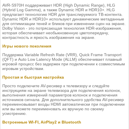
AVR-S970H поддерживает HDR (High Dynamic Range), HLG
(Hybrid Log Gamma), а также Dynamic HDR и HDR10+. HLG
предлагает технологию HDR для транслируемого ТВ-контента.
Dynamic HDR и HDR10+ используют динамические метаданные
для оптимизации теней и бликов при изменении сцен на экране.
Dolby Vision - это потрясающая технология HDR-изображения,
которая обеспечивает необыкновенную цветопередачу,
контрастность и яркость изображения на экране.
Игры нового поколения
Поддержка Variable Refresh Rate (VRR), Quick Frame Transport
(QFT) и Auto Low Latency Mode (ALLM) обеспечивает плавный
игровой процесс без задержек при подключении к совместимым
игровым устройствам.
Простая и быстрая настройка
Просто подключите AV-ресивер к телевизору и следуйте
инструкциям на экране телевизора для подключения колонок,
выполнения измерений параметров колонок и подключения
источников сигнала. Для дополнительного удобства AV-ресивер
переименовывает входы HDMI автоматически при подключении
или вы можете переименовать их вручную по своему
усмотрению.
Встроенные WI-FI, AirPlay2 и Bluetooth