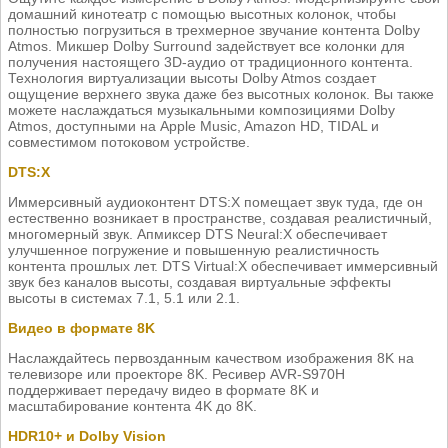
домашний кинотеатр с помощью высотных колонок, чтобы
полностью погрузиться в трехмерное звучание контента Dolby
Atmos. Микшер Dolby Surround задействует все колонки для
получения настоящего 3D-аудио от традиционного контента.
Технология виртуализации высоты Dolby Atmos создает
ощущение верхнего звука даже без высотных колонок. Вы также
можете наслаждаться музыкальными композициями Dolby
Atmos, доступными на Apple Music, Amazon HD, TIDAL и
совместимом потоковом устройстве.
DTS:X
Иммерсивный аудиоконтент DTS:X помещает звук туда, где он
естественно возникает в пространстве, создавая реалистичный,
многомерный звук. Апмиксер DTS Neural:X обеспечивает
улучшенное погружение и повышенную реалистичность
контента прошлых лет. DTS Virtual:X обеспечивает иммерсивный
звук без каналов высоты, создавая виртуальные эффекты
высоты в системах 7.1, 5.1 или 2.1.
Видео в формате 8K
Наслаждайтесь первозданным качеством изображения 8K на
телевизоре или проекторе 8K. Ресивер AVR-S970H
поддерживает передачу видео в формате 8K и
масштабирование контента 4K до 8K.
HDR10+ и Dolby Vision