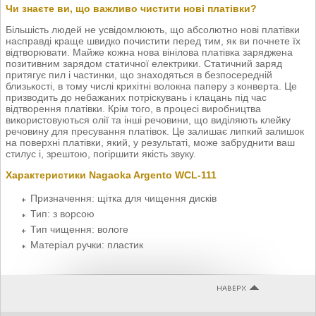
Чи знаєте ви, що важливо чистити нові платівки?
Більшість людей не усвідомлюють, що абсолютно нові платівки
насправді краще швидко почистити перед тим, як ви почнете їх
відтворювати. Майже кожна нова вінілова платівка заряджена
позитивним зарядом статичної електрики. Статичний заряд
притягує пил і частинки, що знаходяться в безпосередній
близькості, в тому числі крихітні волокна паперу з конверта. Це
призводить до небажаних потріскувань і клацань під час
відтворення платівки. Крім того, в процесі виробництва
використовуються олії та інші речовини, що виділяють клейку
речовину для пресування платівок. Це залишає липкий залишок
на поверхні платівки, який, у результаті, може забруднити ваш
стилус і, зрештою, погіршити якість звуку.
Характеристики Nagaoka Argento WCL-111
Призначення: щітка для чищення дисків
Тип: з ворсою
Тип чищення: вологе
Матеріал ручки: пластик