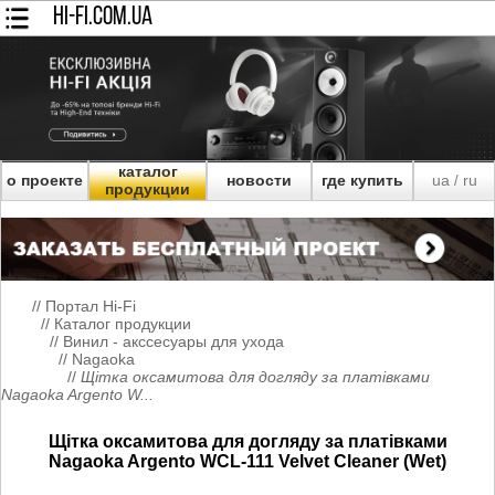
HI-FI.COM.UA
каталог
о проекте
новости
где купить
ua
ru
/
продукции
//
Портал Hi-Fi
//
Каталог продукции
//
Винил - акссесуары для ухода
//
Nagaoka
//
Щітка оксамитова для догляду за платівками
Nagaoka Argento W...
Щітка оксамитова для догляду за платівками
Nagaoka Argento WCL-111 Velvet Cleaner (Wet)