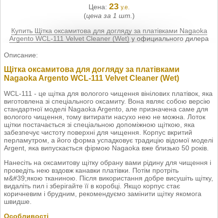
23
Цена:
у.е.
(
цена за 1 шт.
)
Купить Щітка оксамитова для догляду за платівками Nagaoka
Argento WCL-111 Velvet Cleaner (Wet)
у официального дилера
Описание:
Щітка оксамитова для догляду за платівками
Nagaoka Argento WCL-111 Velvet Cleaner (Wet)
WCL-111 - це щітка для вологого чищення вінілових платівок, яка
виготовлена зі спеціального оксамиту. Вона являє собою версію
стандартної моделі Nagaoka Argento, але призначена саме для
вологого чищення, тому витирати насухо нею не можна. Лоток
щітки постачається зі спеціальною допоміжною щіткою, яка
забезпечує чистоту поверхні для чищення. Корпус вкритий
перламутром, а його форма успадковує традицію відомої моделі
Argent, яка випускається фірмою Nagaoka вже близько 50 років.
Нанесіть на оксамитову щітку обрану вами рідину для чищення і
проведіть нею вздовж канавки платівки. Потім протріть
м&#39;якою тканиною. Після використання добре висушіть щітку,
видаліть пил і зберігайте її в коробці. Якщо корпус стає
коричневим і брудним, рекомендуємо замінити щітку якомога
швидше.
Особливості