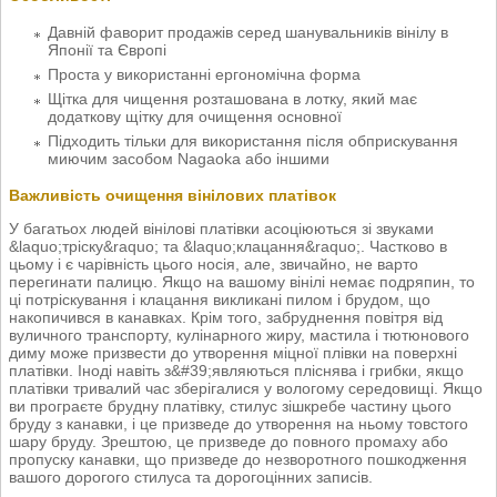
Давній фаворит продажів серед шанувальників вінілу в
Японії та Європі
Проста у використанні ергономічна форма
Щітка для чищення розташована в лотку, який має
додаткову щітку для очищення основної
Підходить тільки для використання після обприскування
миючим засобом Nagaoka або іншими
Важливість очищення вінілових платівок
У багатьох людей вінілові платівки асоціюються зі звуками
&laquo;тріску&raquo; та &laquo;клацання&raquo;. Частково в
цьому і є чарівність цього носія, але, звичайно, не варто
перегинати палицю. Якщо на вашому вінілі немає подряпин, то
ці потріскування і клацання викликані пилом і брудом, що
накопичився в канавках. Крім того, забруднення повітря від
вуличного транспорту, кулінарного жиру, мастила і тютюнового
диму може призвести до утворення міцної плівки на поверхні
платівки. Іноді навіть з&#39;являються пліснява і грибки, якщо
платівки тривалий час зберігалися у вологому середовищі. Якщо
ви програєте брудну платівку, стилус зішкребе частину цього
бруду з канавки, і це призведе до утворення на ньому товстого
шару бруду. Зрештою, це призведе до повного промаху або
пропуску канавки, що призведе до незворотного пошкодження
вашого дорогого стилуса та дорогоцінних записів.