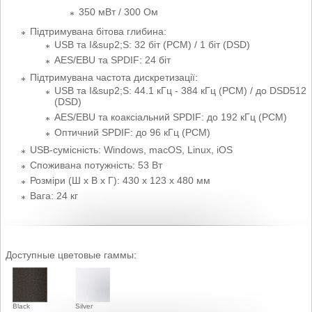
350 мВт / 300 Ом
Підтримувана бітова глибина:
USB та I&sup2;S: 32 біт (PCM) / 1 біт (DSD)
AES/EBU та SPDIF: 24 біт
Підтримувана частота дискретизації:
USB та I&sup2;S: 44.1 кГц - 384 кГц (PCM) / до DSD512
(DSD)
AES/EBU та коаксіальний SPDIF: до 192 кГц (PCM)
Оптичний SPDIF: до 96 кГц (PCM)
USB-сумісність: Windows, macOS, Linux, iOS
Споживана потужність: 53 Вт
Розміри (Ш х В х Г): 430 x 123 x 480 мм
Вага: 24 кг
Доступные цветовые гаммы:
Black
Silver