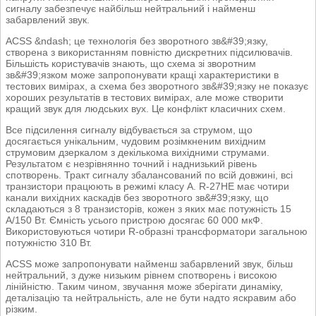
сигналу забезпечує найбільш нейтральний і найменш
забарвлений звук.
ACSS &ndash; це технологія без зворотного зв&#39;язку,
створена з використанням повністю дискретних підсилювачів.
Більшість користувачів знають, що схема зі зворотним
зв&#39;язком може запропонувати кращі характеристики в
тестових вимірах, а схема без зворотного зв&#39;язку не показує
хороших результатів в тестових вимірах, але може створити
кращий звук для людських вух. Це конфлікт класичних схем.
Все підсилення сигналу відбувається за струмом, що
досягається унікальним, чудовим розімкненим вихідним
струмовим дзеркалом з декількома вихідними струмами.
Результатом є незрівнянно точний і наднизький рівень
спотворень. Тракт сигналу збалансований по всій довжині, всі
транзистори працюють в режимі класу А. R-27HE має чотири
канали вихідних каскадів без зворотного зв&#39;язку, що
складаються з 8 транзисторів, кожен з яких має потужність 15
А/150 Вт. Ємність усього пристрою досягає 60 000 мкФ.
Використовуються чотири R-образні трансформатори загальною
потужністю 310 Вт.
ACSS може запропонувати найменш забарвлений звук, більш
нейтральний, з дуже низьким рівнем спотворень і високою
лінійністю. Таким чином, звучання може зберігати динаміку,
деталізацію та нейтральність, але не бути надто яскравим або
різким.