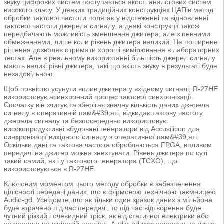
звуку цифрових систем поступається якості аналогових систем
високого класу. У деяких традиційних конструкціях ЦАПів метод
обробки тактової частоти полягає у відстеженні та відновленні
тактової частоти джерела сигналу, а деякі конструкції також
передбачають можливість зменшення джитера, але з певними
обмеженнями, лише коли рівень джитера великий. Це поширене
рішення дозволяє отримати хороші вимірювання в лабораторних
тестах. Але в реальному використанні більшість джерел сигналу
мають великі рівні джитера, такі що якість звуку в результаті буде
незадовільною.
Щоб повністю усунути вплив джитера у вхідному сигналі, R-27HE
використовує асинхронний процес тактової синхронізації.
Спочатку він зчитує та зберігає значну кількість даних джерела
сигналу в оперативній пам&#39;яті, відкидає тактову частоту
джерела сигналу та безпосередньо використовує
високопродуктивні вбудовані генератори від Accusilicon для
синхронізації вихідного сигналу з оперативної пам&#39;яті.
Оскільки дані та тактова частота обробляються FPGA, впливом
передачі на джитер можна знехтувати. Рівень джитера по суті
такий самий, як і у тактового генератора (TCXO), що
використовується в R-27HE.
Ключовим моментом цього методу обробки є забезпечення
цілісності передачі даних, що є фірмовою технічною таємницею
Audio-gd. Усвідомте, що як тільки один зразок даних з мільйона
буде втрачено під час передачі, то під час відтворення буде
чутний різкий і очевидний тріск, як від статичної електрики або
подряпини на вініловій платівці. Audio-gd має перевагу не лише