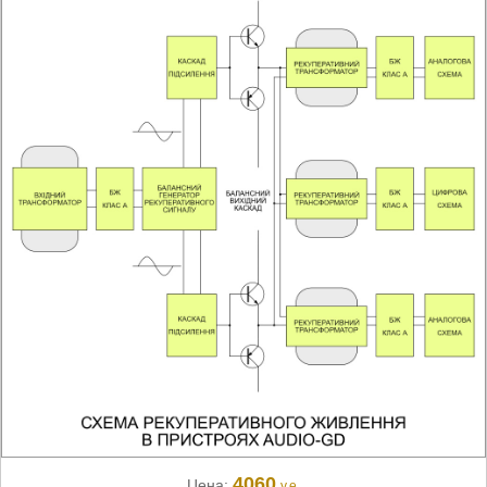
4060
Цена:
у.е.