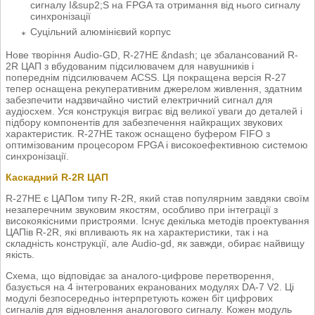
сигналу I&sup2;S на FPGA та отримання від нього сигналу
синхронізації
Суцільний алюмінієвий корпус
Нове творіння Audio-GD, R-27HE &ndash; це збалансований R-
2R ЦАП з вбудованим підсилювачем для навушників і
попереднім підсилювачем ACSS. Ця покращена версія R-27
тепер оснащена рекуперативним джерелом живлення, здатним
забезпечити надзвичайно чистий електричний сигнал для
аудіосхем. Уся конструкція виграє від великої уваги до деталей і
підбору компонентів для забезпечення найкращих звукових
характеристик. R-27HE також оснащено буфером FIFO з
оптимізованим процесором FPGA і високоефективною системою
синхронізації.
Каскадний R-2R ЦАП
R-27HE є ЦАПом типу R-2R, який став популярним завдяки своїм
незаперечним звуковим якостям, особливо при інтеграції з
високоякісними пристроями. Існує декілька методів проектування
ЦАПів R-2R, які впливають як на характеристики, так і на
складність конструкції, але Audio-gd, як завжди, обирає найвищу
якість.
Схема, що відповідає за аналого-цифрове перетворення,
базується на 4 інтегрованих екранованих модулях DA-7 V2. Ці
модулі безпосередньо інтерпретують кожен біт цифрових
сигналів для відновлення аналогового сигналу. Кожен модуль