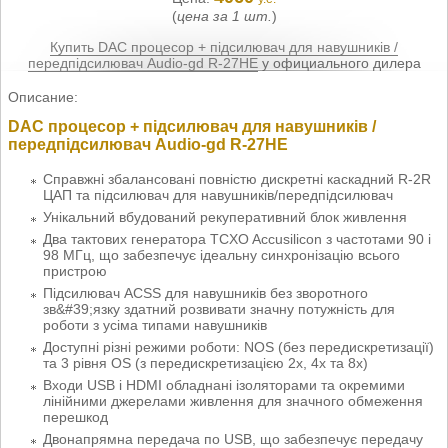
(
цена за 1 шт.
)
Купить DAC процесор + підсилювач для навушників /
передпідсилювач Audio-gd R-27HE
у официального дилера
Описание:
DAC процесор + підсилювач для навушників /
передпідсилювач Audio-gd R-27HE
Справжні збалансовані повністю дискретні каскадний R-2R
ЦАП та підсилювач для навушників/передпідсилювач
Унікальний вбудований рекуперативний блок живлення
Два тактових генератора TCXO Accusilicon з частотами 90 і
98 МГц, що забезпечує ідеальну синхронізацію всього
пристрою
Підсилювач ACSS для навушників без зворотного
зв&#39;язку здатний розвивати значну потужність для
роботи з усіма типами навушників
Доступні різні режими роботи: NOS (без передискретизації)
та 3 рівня OS (з передискретизацією 2x, 4x та 8x)
Входи USB і HDMI обладнані ізоляторами та окремими
лінійними джерелами живлення для значного обмеження
перешкод
Двонапрямна передача по USB, що забезпечує передачу