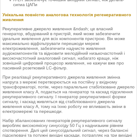
сигма ЦАПи
Унікальна повністю аналогова технологія регенеративного
живлення
Рекуперативне джерело живлення &ndash; це власний
генератор, вбудований в пристрій, який може забезпечити
ідеальне живлення для всіх компонентів пристрою. Він може
максимально відфільтрувати перешкоди мережі
електроживлення, забезпечити надчисте живлення
аудіокомпонентів та відновити мелодійний низькочастотний і
високочастотний аналоговий сигнал, набагато краще, ніж
зовнішній цифровий процесор живлення, не кажучи вже про
пасивний розетковий LC-фільтр.
При реалізації рекуперативного джерела живлення змінна
напруга з мережі перетворюється на постійну у вхідному
трансформаторі, потім, через паралельне стабілізоване джерело
живлення класу А, подається на генератор та каскад підсилення
рекуперативного сигналу. І генератор рекуперативної форми
сигналу, і каскад живляться від стабілізованого джерела
живлення класу А, тому на їхню роботу не впливають зміни в
електромережі та перешкоди.
Набір збалансованих генераторів рекуперативного сигналу
виробляє високоякісну синусоїду 50 Гц з наднизьким рівнем
спотворення. Далі цей синусоїдальний сигнал, через балансні
підсилювачі та потужні вихідні каскади, потрапляє на три вихідні