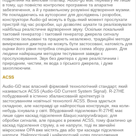
в тому, що повністю контролює програмне та апаратне
забезпечення, а й у правильному розумінні відтворення музики.
Не покладаючись на аутсорсинг для досліджень і розробок,
конструктори Audio-gd можуть в будь-який момент прослухати
пристрій під час розробки, що дозволяє шукати та реалізовувати
найбільш реалістичне відтворення звуку. Оскільки локальний
тактовий генератор і тактовий генератор джерела сигналу
повністю ізольовані та працюють незалежно, традиційні методи
вимірювання джитера не можуть бути застосовані, натомість для
оцінки його рівня потрібна спеціальна схема збору даних. Для
людини найкращим методом тестування завжди є
прослуховування. Звук без джитера є дуже реалістичним і
природним, чистим, як вода з гірського джерела, і дуже
захоплюючим.
ACSS
Audio-GD має власний фірмовий технологічний стандарт, який
називається ACSS (Audio-GD Current System Signal). R-27HE
побудований в істинно збалансованій архітектурі із
застосуванням новітньої технології ACSS. Вона здається
складною, але насправді це найпростіша конструкція, яка коли-
небудь існувала у світі. Вбудований підсилювач R-27HE має
лише один каскад підсилення &laquo;напруги&raquo; для
обробки сигналів, але працює в режимі ACSS, тому фактично це
каскад підсилення струму, а не напруги, тоді як звичайні
мікросхеми OPA вже містять два або три каскади підсилення
напруги. Найпростіший і найкоротший шлях проходження