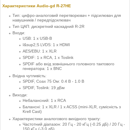
Характеристики Audio-gd R-27HE
Тип: цифро-аналоговий перетворювач + підсилювач для
навушників / передпідсилювач
Тип ЦАП: дискретний каскадний R-2R
Входи:
USB: 1 х USB-B
I&sup2;S LVDS: 1 x HDMI
AES/EBU: 1 x XLR
SPDIF: 1 x RCA, 1 x Toslink
SPDIF або вхід зовнішнього головного тактового
генератора: 1 x BNC
Вхідна чутливість:
SPDIF, Coax 75 Ом: 0.4 В - 1.0 В
SPDIF, Toslink: 19 дБм
Виходи:
Небалансний: 1 х RCA
Балансні: 1 x XLR / 1 x ACSS (mini-XLR, сумісність з
Krell Cast)
Характеристики аналогового вихідного тракту:
Частотний діапазон: 20 Гц - 20 кГц (-0.25 дБ) / 20 Гц -
150 кГц (-3.0 дБ)