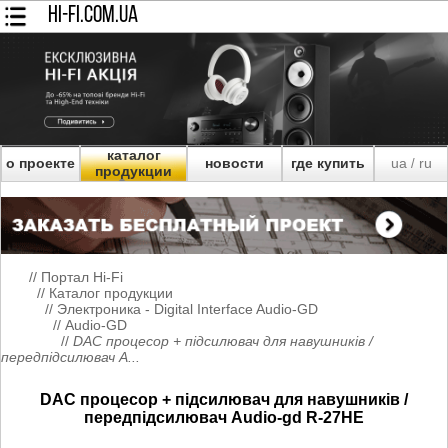
HI-FI.COM.UA
каталог
о проекте
новости
где купить
ua
ru
/
продукции
//
Портал Hi-Fi
//
Каталог продукции
//
Электроника - Digital Interface Audio-GD
//
Audio-GD
//
DAC процесор + підсилювач для навушників /
передпідсилювач A...
DAC процесор + підсилювач для навушників /
передпідсилювач Audio-gd R-27HE