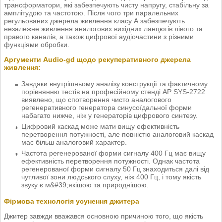
трансформатори, які забезпечують чисту напругу, стабільну за
амплітудою та частотою. Після чого три паралельних
регульованих джерела живлення класу А забезпечують
незалежне живлення аналогових вихідних ланцюгів лівого та
правого каналів, а також цифрової аудіочастини з різними
функціями обробки.
Аргументи Audio-gd щодо рекуперативного джерела
живлення:
Завдяки внутрішньому аналізу конструкції та фактичному
порівнянню тестів на професійному стенді AP SYS-2722
виявлено, що спотворення чисто аналогового
регенеративного генератора синусоїдальної форми
набагато нижче, ніж у генераторів цифрового синтезу.
Цифровий каскад може мати вищу ефективність
перетворення потужності, але повністю аналоговий каскад
має більш аналоговий характер.
Частота регенерованої форми сигналу 400 Гц має вищу
ефективність перетворення потужності. Однак частота
регенерованої форми сигналу 50 Гц знаходиться далі від
чутливої зони людського слуху, ніж 400 Гц, і тому якість
звуку є м&#39;якішою та природнішою.
Фірмова технологія усунення джитера
Джитер завжди вважався основною причиною того, що якість