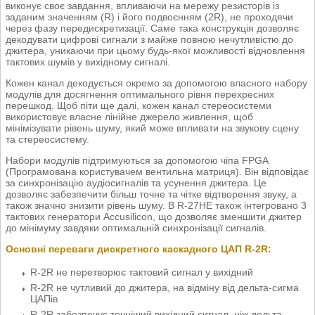
виконує своє завдання, впливаючи на мережу резисторів із
заданим значенням (R) і його подвоєнням (2R), не проходячи
через фазу передискретизації. Саме така конструкція дозволяє
декодувати цифрові сигнали з майже повною нечутливістю до
джитера, уникаючи при цьому будь-якої можливості відновлення
тактових шумів у вихідному сигналі.
Кожен канал декодується окремо за допомогою власного набору
модулів для досягнення оптимального рівня перехресних
перешкод. Щоб піти ще далі, кожен канал стереосистеми
використовує власне лінійне джерело живлення, щоб
мінімізувати рівень шуму, який може впливати на звукову сцену
та стереосистему.
Набори модулів підтримуються за допомогою чіпа FPGA
(Програмована користувачем вентильна матриця). Він відповідає
за синхронізацію аудіосигналів та усунення джитера. Це
дозволяє забезпечити більш точне та чітке відтворення звуку, а
також значно знизити рівень шуму. В R-27HE також інтегровано 3
тактових генератори Accusilicon, що дозволяє зменшити джитер
до мінімуму завдяки оптимальній синхронізації сигналів.
Основні переваги дискретного каскадного ЦАП R-2R:
R-2R не перетворює тактовий сигнал у вихідний
R-2R не чутливий до джитера, на відміну від дельта-сигма
ЦАПів
R-2R забезпечує точніший вихідний сигнал, ніж дельта-