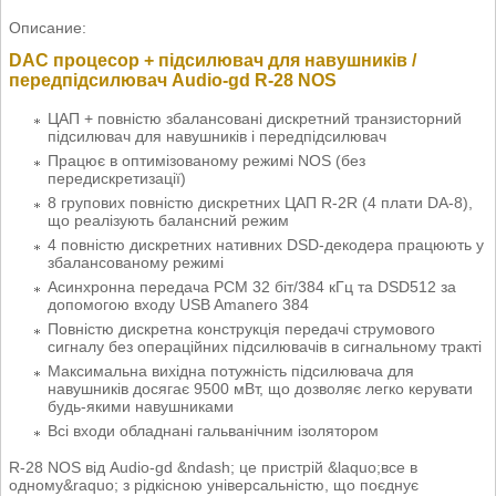
Описание:
DAC процесор + підсилювач для навушників /
передпідсилювач Audio-gd R-28 NOS
ЦАП + повністю збалансовані дискретний транзисторний
підсилювач для навушників і передпідсилювач
Працює в оптимізованому режимі NOS (без
передискретизації)
8 групових повністю дискретних ЦАП R-2R (4 плати DA-8),
що реалізують балансний режим
4 повністю дискретних нативних DSD-декодера працюють у
збалансованому режимі
Асинхронна передача PCM 32 біт/384 кГц та DSD512 за
допомогою входу USB Amanero 384
Повністю дискретна конструкція передачі струмового
сигналу без операційних підсилювачів в сигнальному тракті
Максимальна вихідна потужність підсилювача для
навушників досягає 9500 мВт, що дозволяє легко керувати
будь-якими навушниками
Всі входи обладнані гальванічним ізолятором
R-28 NOS від Audio-gd &ndash; це пристрій &laquo;все в
одному&raquo; з рідкісною універсальністю, що поєднує