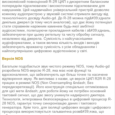
високоякісний повноцінний R-2R ЦАП з дискретним балансним
попереднім підсилювачем і високоточним підсилювачем для
навушників. Цей надзвичайно універсальний пристрій дозволяє
кожному аудіопристрою у звуковій системі отримати вигоду від
технологічного досвіду Audio-gd. До R-28 можна під&#39;єднати
декілька джерел (в тому числі аналогові), що дає йому потенціал
стати справжнім наріжним каменем будь-якої амбітної
аудіосистеми, полегшуючи прокладання кабелів і з&#39;єднань,
забезпечуючи при цьому ретельну та чисту обробку сигналу,
незалежно від джерела. Сумісність з найсучаснішими
аудіоформатами, а також велика кількість входів і виходів
забезпечують вражаючу сумісність з усім обладнанням і
найпопулярнішою цифровою аудіотехнікою у світі.
Версія NOS
Багатьом подобається звук чистого режиму NOS, тому Audio-gd
розробила NOS-версію R-28, яка має нові функції та
вдосконалення, що забезпечують ще більш точне та насичене
відтворення звуку. Як випливає з назви, ця версія ЦАП R2R R-28
працює в режимі NOS (Non Oversampling &ndash; Без
передискретизації). Його конструкція спеціально оптимізована
для цієї мети &ndash; для роботи йому не потрібен основний
тактовий сигнал, що дає змогу уникнути надмірного джитера.
Технологія, інтегрована безпосередньо в цифровий процесор R-
28 NOS, гарантує точну синхронізацію даних і тактового
генератора. Крім того, для ізоляції цифрових входів і цифрового
процесора використовується гальванічна розв&#39;язка, що