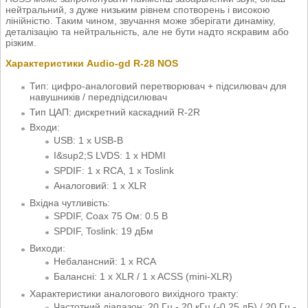
нейтральний, з дуже низьким рівнем спотворень і високою
лінійністю. Таким чином, звучання може зберігати динаміку,
деталізацію та нейтральність, але не бути надто яскравим або
різким.
Характеристики Audio-gd R-28 NOS
Тип: цифро-аналоговий перетворювач + підсилювач для
навушників / передпідсилювач
Тип ЦАП: дискретний каскадний R-2R
Входи:
USB: 1 х USB-B
I&sup2;S LVDS: 1 x HDMI
SPDIF: 1 x RCA, 1 x Toslink
Аналоговий: 1 x XLR
Вхідна чутливість:
SPDIF, Coax 75 Ом: 0.5 В
SPDIF, Toslink: 19 дБм
Виходи:
Небалансний: 1 х RCA
Балансні: 1 x XLR / 1 x ACSS (mini-XLR)
Характеристики аналогового вихідного тракту:
Частотний діапазон: 20 Гц - 20 кГц (-0.25 дБ) / 20 Гц -