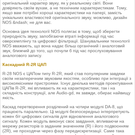
оригінальний характер звуку, як у реальному світі. Вони
довіряють своїм вухам, а не технічним характеристикам. Тому,
якщо вам потрібні хороші характеристики на папері, замість
унікальних властивостей оригінального звуку, можливо, дизайн
NOS &ndash; не для вас.
Основна ідея технології NOS полягає в тому, щоб зберегти
природність звуку, запобігаючи втраті інформації під час
оверсемплінгу та цифрової фільтрації. Шанувальники технології
NOS вважають, що вона надає більш органічний і аналоговий
звук, ближчий до того, що почули б під час прослуховування
аналогового запису.
Каскадний R-2R ЦАП
R-28 NOS є ЦАПом типу R-2R, який став популярним завдяки
своїм незаперечним звуковим якостям, особливо при інтеграції з
високоякісними пристроями. Існує декілька методів проектування
ЦАПів R-2R, які впливають як на характеристики, так і на
складність конструкції, але Audio-gd, як завжди, обирає найвищу
якість.
Каскад перетворення розділений на чотири модулі DA-8, що
працюють паралельно. Ці модулі безпосередньо інтерпретують
кожен біт цифрових сигналів для відновлення аналогового
сигналу. Кожен модуль виконує своє завдання, впливаючи на
мережу резисторів із заданим значенням (R) і його подвоєнням
(2R), не проходячи через фазу передискретизації. Саме така