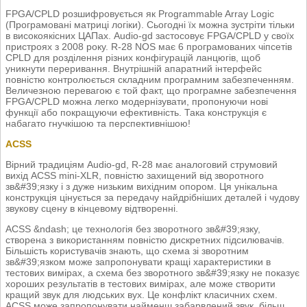
FPGA/CPLD розшифровується як Programmable Array Logic
(Програмовані матриці логіки). Сьогодні їх можна зустріти тільки
в високоякісних ЦАПах. Audio-gd застосовує FPGA/CPLD у своїх
пристроях з 2008 року. R-28 NOS має 6 програмованих чіпсетів
CPLD для розділення різних конфігурацій ланцюгів, щоб
уникнути переривання. Внутрішній апаратний інтерфейс
повністю контролюється складним програмним забезпеченням.
Величезною перевагою є той факт, що програмне забезпечення
FPGA/CPLD можна легко модернізувати, пропонуючи нові
функції або покращуючи ефективність. Така конструкція є
набагато гнучкішою та перспективнішою!
ACSS
Вірний традиціям Audio-gd, R-28 має аналоговий струмовий
вихід ACSS mini-XLR, повністю захищений від зворотного
зв&#39;язку і з дуже низьким вихідним опором. Ця унікальна
конструкція цінується за передачу найдрібніших деталей і чудову
звукову сцену в кінцевому відтворенні.
ACSS &ndash; це технологія без зворотного зв&#39;язку,
створена з використанням повністю дискретних підсилювачів.
Більшість користувачів знають, що схема зі зворотним
зв&#39;язком може запропонувати кращі характеристики в
тестових вимірах, а схема без зворотного зв&#39;язку не показує
хороших результатів в тестових вимірах, але може створити
кращий звук для людських вух. Це конфлікт класичних схем.
ACSS може запропонувати найменш забарвлений звук, більш