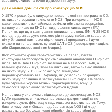
забезпечує чисте та точне відтворення звуку.
Деякі маловідомі факти про конструкцію NOS
У 1970-х роках було випущено перше покоління програвачів CD,
які використовували технологію NOS. При використанні NOS
характеристики є звичайними, оскільки обмежена розрядність
сигналу впливає на КНС і співвідношення сигнал/шум (S/N).
Попри те, що шум квантування впливає на рівень S/N, R-28 NOS
все одно досягає дуже низького рівня шуму, набагато кращого,
ніж у більшості лампових підсилювачів і програвачів, і дуже
схожого на те, що мають сучасні ЦАП з OS (передискретизацією,
або &laquo;оверсемплінгом&raquo;).
Щоб отримати кращі характеристики на папері, багато
конструкцій застосовують досить складний аналоговий LC-фільтр
після ЦАПа. Але LC-фільтр зазвичай не має плоскої АЧХ, а
великий фазовий зсув, який він викликає, також значно впливає
на якість звуку. У 1980-х роках було винайдено
передискретизацію та FIR-фільтр, які дозволили покращити
якість звуку порівняно із застосуванням LC-фільтра. На папері
були отримані хороші технічні характеристики, тому ця
технологія здебільшого застосовується відтоді.
На противагу системам з підвищеною дискретизацією, NOS
ЦАПи працюють з низькими частотами дискретизації та не
використовують фільтрацію надлишкових високих частот. Тому,
багато кому все ж більше подобається звук NOS і ці люди
вважають, що без додаткової обробки він краще зберігає