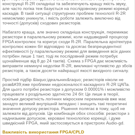
конструкції R-2R складніші та забезпечують кращу якість звуку,
але часто логіка теж базується на послідовному режимі корекції
каскадів. В такій ситуації структурних проблем технології R-2R
неможливо уникнути, і якість роботи залежить виключно від
точності (допусків) сходових резисторів.
Набагато краща, але значно складніша конструкція, перемикає
резистори в паралельному режимі, коли надшвидкий процесор
FPGA контролює та коригує сходи R-2R. Паралельна архітектура
контролює кожен біт відповідно та досягає безпрецедентної
ефективності (у паралельному режимі для виведення всіх даних
потрібен лише 1 такт, тоді як послідовний режим потребує
щонайменше від 8 до 24 тактів). Схема з FPGA дає можливість
виправити неминучі недоліки R-2R, викликані чутливістю до збоїв
резисторів, а також досягти найкращої якості вихідного сигналу.
Простий підбір &laquo;ідеальних&raquo; резисторів ніколи не
розв&#39;яже проблеми недосконалості каскадного R-2R ЦАПа.
Для цього потрібні резистори з допуском 0.00001% і можливістю
працювати з роздільною здатністю 24 біт. Це лише в теорії,
оскільки дискретність логічних мікросхем перемикачів вже має
занадто великий внутрішній імпеданс і знищить такі теоретичні
значення допуску резистора. Рішення полягає в тому, щоб не
залежати від допусків. Це комбінація обох способів: резистори з
наднизьким допуском, керовані технологією корекції, і дуже
швидкісний FPGA, який застосовується в пристроях Audio-gd.
Важливість використання FPGA/CPLD