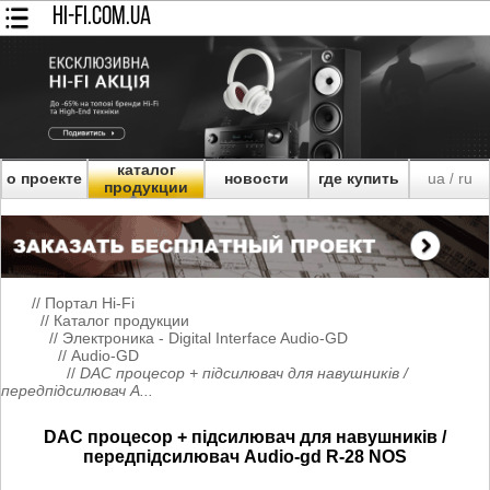
HI-FI.COM.UA
каталог
о проекте
новости
где купить
ua
ru
/
продукции
//
Портал Hi-Fi
//
Каталог продукции
//
Электроника - Digital Interface Audio-GD
//
Audio-GD
//
DAC процесор + підсилювач для навушників /
передпідсилювач A...
DAC процесор + підсилювач для навушників /
передпідсилювач Audio-gd R-28 NOS