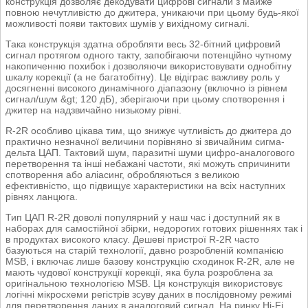
конструкція дозволяє декодувати цифрові сигнали з майже
повною нечутливістю до джитера, уникаючи при цьому будь-якої
можливості появи тактових шумів у вихідному сигналі.
Така конструкція здатна обробляти весь 32-бітний цифровий
сигнал протягом одного такту, запобігаючи потенційно чутному
накопиченню похибок і дозволяючи використовувати однобітну
шкалу корекції (а не багатобітну). Це відіграє важливу роль у
досягненні високого динамічного діапазону (включно із рівнем
сигнал/шум &gt; 120 дБ), зберігаючи при цьому спотворення і
джитер на надзвичайно низькому рівні.
R-2R особливо цікава тим, що знижує чутливість до джитера до
практично незначної величини порівняно зі звичайним сигма-
дельта ЦАП. Тактовий шум, паразитні шуми цифро-аналогового
перетворення та інші небажані частоти, які можуть спричинити
спотворення або аліасинг, обробляються з великою
ефективністю, що підвищує характеристики на всіх наступних
рівнях ланцюга.
Тип ЦАП R-2R доволі популярний у наш час і доступний як в
наборах для самостійної збірки, недорогих готових рішеннях так і
в продуктах високого класу. Дешеві пристрої R-2R часто
базуються на старій технології, давно розробленій компанією
MSB, і включає лише базову конструкцію сходинок R-2R, але не
мають чудової конструкції корекції, яка була розроблена за
оригінальною технологією MSB. Ця конструкція використовує
логічні мікросхеми регістрів зсуву даних в послідовному режимі
для перетворення даних в аналоговий сигнал. На ринку Hi-Fi,