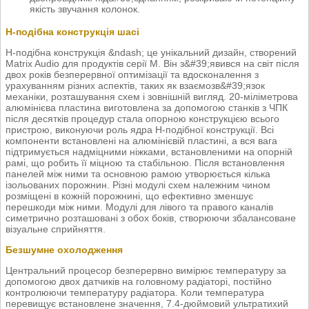
якість звучання колонок.
H-подібна конструкція шасі
Н-подібна конструкція &ndash; це унікальний дизайн, створений
Matrix Audio для продуктів серії M. Він з&#39;явився на світ після
двох років безперервної оптимізації та вдосконалення з
урахуванням різних аспектів, таких як взаємозв&#39;язок
механіки, розташування схем і зовнішній вигляд. 20-міліметрова
алюмінієва пластина виготовлена за допомогою станків з ЧПК
після десятків процедур стала опорною конструкцією всього
пристрою, виконуючи роль ядра Н-подібної конструкції. Всі
компоненти встановлені на алюмінієвій пластині, а вся вага
підтримується надміцними ніжками, встановленими на опорній
рамі, що робить її міцною та стабільною. Після встановлення
панелей між ними та основною рамою утворюється кілька
ізольованих порожнин. Різні модулі схем належним чином
розміщені в кожній порожнині, що ефективно зменшує
перешкоди між ними. Модулі для лівого та правого каналів
симетрично розташовані з обох боків, створюючи збалансоване
візуальне сприйняття.
Безшумне охолодження
Центральний процесор безперервно вимірює температуру за
допомогою двох датчиків на головному радіаторі, постійно
контролюючи температуру радіатора. Коли температура
перевищує встановлене значення, 7.4-дюймовий ультратихий