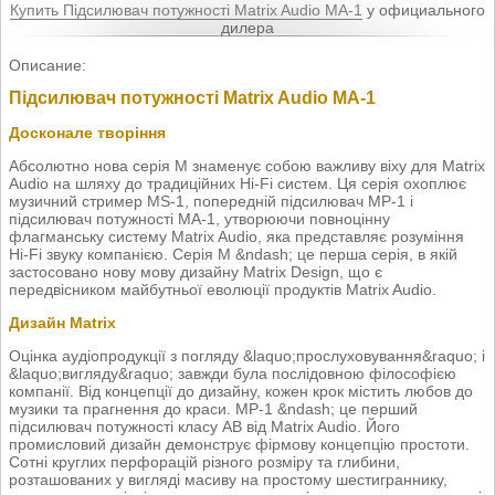
Купить Підсилювач потужності Matrix Audio MA-1
у официального
дилера
Описание:
Підсилювач потужності Matrix Audio MA-1
Досконале творіння
Абсолютно нова серія M знаменує собою важливу віху для Matrix
Audio на шляху до традиційних Hi-Fi систем. Ця серія охоплює
музичний стример MS-1, попередній підсилювач MP-1 і
підсилювач потужності MA-1, утворюючи повноцінну
флагманську систему Matrix Audio, яка представляє розуміння
Hi-Fi звуку компанією. Серія M &ndash; це перша серія, в якій
застосовано нову мову дизайну Matrix Design, що є
передвісником майбутньої еволюції продуктів Matrix Audio.
Дизайн Matrix
Оцінка аудіопродукції з погляду &laquo;прослуховування&raquo; і
&laquo;вигляду&raquo; завжди була послідовною філософією
компанії. Від концепції до дизайну, кожен крок містить любов до
музики та прагнення до краси. MP-1 &ndash; це перший
підсилювач потужності класу AB від Matrix Audio. Його
промисловий дизайн демонструє фірмову концепцію простоти.
Сотні круглих перфорацій різного розміру та глибини,
розташованих у вигляді масиву на простому шестиграннику,