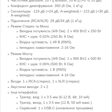
Частотний діапазон: 20 Гц &ndash; 20 кГц (+0 -0.15 дБ)
Коефіцієнт демпфування: 350 (8 Ом, 1 кГц)
Сигнал/шум: -119 дБ (+24 дБ, А-weighted) / -123 дБ (+30 дБ,
А-weighted)
Підсилення (RCA/XLR): 28 дБ/34 дБ (1 кГц)
Режим Стерео та Моно
Вихідна потужність (4/8 Ом): 2 х 450 Вт/2 х 250 Вт
КНС + шум: 0.02% (250 Вт, 8 Ом)
Вхідна чутливість: 1.48 В (RMS)
Імпеданс навантаження: 2-16 Ом
Режим Мосту
Вихідна потужність (4/8 Ом): 1 х 900 Вт/1 х 500 Вт
КНС + шум: 0.06% (500 Вт, 8 Ом)
Вхідна чутливість: 1 В (RMS)
Імпеданс навантаження: 4-16 Ом
Входи: 1 x RCA (стерео), 1 х XLR (стерео)
Акустичні виходи: 2 х 2
Інші інтерфейси:
Тригер, вхід: 1 x 3.5 мм (6-12 В, &lt; 10 мА)
Тригер, вихід: 1 x 3.5 мм (12 В, 50 мА макс.)
Сервісний: 1 x USB-C (оновлення прошивки)