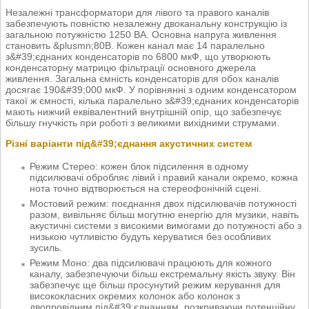
Незалежні трансформатори для лівого та правого каналів
забезпечують повністю незалежну двоканальну конструкцію із
загальною потужністю 1250 ВА. Основна напруга живлення
становить &plusmn;80В. Кожен канал має 14 паралельно
з&#39;єднаних конденсаторів по 6800 мкФ, що утворюють
конденсаторну матрицю фільтрації основного джерела
живлення. Загальна ємність конденсаторів для обох каналів
досягає 190&#39;000 мкФ. У порівнянні з одним конденсатором
такої ж ємності, кілька паралельно з&#39;єднаних конденсаторів
мають нижчий еквівалентний внутрішній опір, що забезпечує
більшу гнучкість при роботі з великими вихідними струмами.
Різні варіанти під&#39;єднання акустичних систем
Режим Стерео: кожен блок підсилення в одному
підсилювачі обробляє лівий і правий канали окремо, кожна
нота точно відтворюється на стереофонічній сцені.
Мостовий режим: поєднання двох підсилювачів потужності
разом, вивільняє більш могутню енергію для музики, навіть
акустичні системи з високими вимогами до потужності або з
низькою чутливістю будуть керуватися без особливих
зусиль.
Режим Моно: два підсилювачі працюють для кожного
каналу, забезпечуючи більш екстремальну якість звуку. Він
забезпечує ще більш просунутий режим керування для
висококласних окремих колонок або колонок з
двопровідним під&#39;єднанням, розкриваючи потенційну