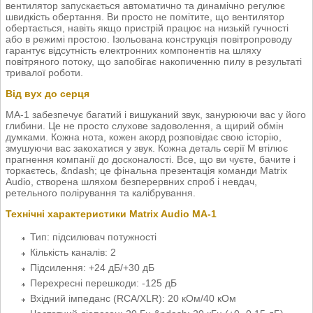
вентилятор запускається автоматично та динамічно регулює
швидкість обертання. Ви просто не помітите, що вентилятор
обертається, навіть якщо пристрій працює на низькій гучності
або в режимі простою. Ізольована конструкція повітропроводу
гарантує відсутність електронних компонентів на шляху
повітряного потоку, що запобігає накопиченню пилу в результаті
тривалої роботи.
Від вух до серця
MA-1 забезпечує багатий і вишуканий звук, занурюючи вас у його
глибини. Це не просто слухове задоволення, а щирий обмін
думками. Кожна нота, кожен акорд розповідає свою історію,
змушуючи вас закохатися у звук. Кожна деталь серії M втілює
прагнення компанії до досконалості. Все, що ви чуєте, бачите і
торкаєтесь, &ndash; це фінальна презентація команди Matrix
Audio, створена шляхом безперервних спроб і невдач,
ретельного полірування та калібрування.
Технічні характеристики Matrix Audio MA-1
Тип: підсилювач потужності
Кількість каналів: 2
Підсилення: +24 дБ/+30 дБ
Перехресні перешкоди: -125 дБ
Вхідний імпеданс (RCA/XLR): 20 кОм/40 кОм