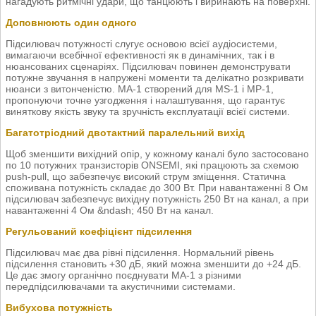
нагадують ритмічні удари, що танцюють і виринають на поверхні.
Доповнюють один одного
Підсилювач потужності слугує основою всієї аудіосистеми,
вимагаючи всебічної ефективності як в динамічних, так і в
нюансованих сценаріях. Підсилювач повинен демонструвати
потужне звучання в напружені моменти та делікатно розкривати
нюанси з витонченістю. MA-1 створений для MS-1 і MP-1,
пропонуючи точне узгодження і налаштування, що гарантує
виняткову якість звуку та зручність експлуатації всієї системи.
Багатотріодний двотактний паралельний вихід
Щоб зменшити вихідний опір, у кожному каналі було застосовано
по 10 потужних транзисторів ONSEMI, які працюють за схемою
push-pull, що забезпечує високий струм зміщення. Статична
споживана потужність складає до 300 Вт. При навантаженні 8 Ом
підсилювач забезпечує вихідну потужність 250 Вт на канал, а при
навантаженні 4 Ом &ndash; 450 Вт на канал.
Регульований коефіцієнт підсилення
Підсилювач має два рівні підсилення. Нормальний рівень
підсилення становить +30 дБ, який можна зменшити до +24 дБ.
Це дає змогу органічно поєднувати MA-1 з різними
передпідсилювачами та акустичними системами.
Вибухова потужність