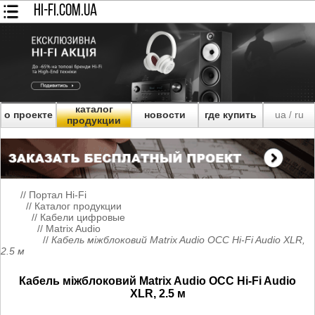
HI-FI.COM.UA
каталог
о проекте
новости
где купить
ua
ru
/
продукции
//
Портал Hi-Fi
//
Каталог продукции
//
Кабели цифровые
//
Matrix Audio
//
Кабель міжблоковий Matrix Audio OCC Hi-Fi Audio XLR,
2.5 м
Кабель міжблоковий Matrix Audio OCC Hi-Fi Audio
XLR, 2.5 м