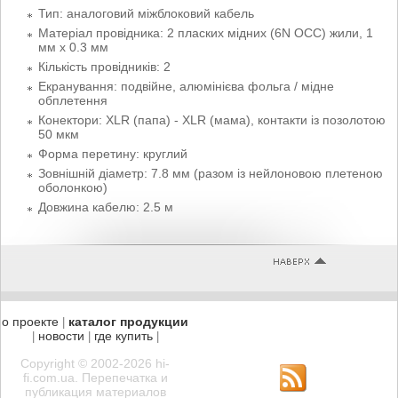
Тип: аналоговий міжблоковий кабель
Матеріал провідника: 2 пласких мідних (6N OCC) жили, 1
мм х 0.3 мм
Кількість провідників: 2
Екранування: подвійне, алюмінієва фольга / мідне
обплетення
Конектори: XLR (папа) - XLR (мама), контакти із позолотою
50 мкм
Форма перетину: круглий
Зовнішній діаметр: 7.8 мм (разом із нейлоновою плетеною
оболонкою)
Довжина кабелю: 2.5 м
о проекте
каталог продукции
|
новости
где купить
|
|
|
Copyright © 2002-2026 hi-
fi.com.ua. Перепечатка и
публикация материалов