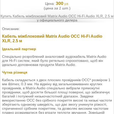
300
Цена:
у.е.
(
цена за 1 шт.
)
Купить Кабель міжблоковий Matrix Audio OCC Hi-Fi Audio XLR, 2.5 м
у официального дилера
Описание:
Кабель міжблоковий Matrix Audio OCC Hi-Fi Audio
XLR, 2.5 м
Ідеальний партнер
Спеціально розроблений аналоговий аудіокабель Matrix Audio
для Hi-Fi систем, який було ретельно спроєктовано, щоб він
ідеально доповнював продукти Matrix Audio.
Чутна різниця
Кабель складається з двох плоских провідників OCC* розміром 1
мм &times; 0.3 мм. На відміну від загальновживаних круглих
провідників, в Matrix Audio спеціально вибрали прямокутні
провідники, щоб досягти більшої площі поверхні, що забезпечує
багатий і потужний низькочастотний діапазон. Завдяки
використанню OCC без срібного покриття високі та низькі частоти
зберігають однакову швидкість, що дає змогу уникнути різкості,
спричиненої срібним покриттям, та дозволяє високим частотам
плавно розкриватися без втрати теплоти звучання. Зовнішній