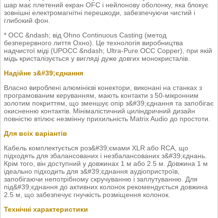
шар має плетений екран OFC і нейлонову оболонку, яка блокує
зовнішні електромагнітні перешкоди, забезпечуючи чистий і
глибокий фон.
* OCC &ndash; від Ohno Continuous Casting (метод
безперервного лиття Охно). Це технологія виробництва
надчистої міді (UPOCC &ndash; Ultra-Pure OCC Copper), при якій
мідь кристалізується у вигляді дуже довгих монокристалів.
Надійне з&#39;єднання
Власно вироблені алюмінієві конектори, виконані на станках з
програмованим керуванням, мають контакти з 50-мікронним
золотим покриттям, що зменшує опір з&#39;єднання та запобігає
окисненню контактів. Мінімалістичний циліндричний дизайн
повністю втілює незмінну прихильність Matrix Audio до простоти.
Для всіх варіантів
Кабель комплектується роз&#39;ємами XLR або RCA, що
підходять для збалансованих і незбалансованих з&#39;єднань.
Крім того, він доступний у довжинах 1 м або 2.5 м. Довжина 1 м
ідеально підходить для з&#39;єднання аудіопристроїв,
запобігаючи непотрібному скручуванню і заплутуванню. Для
під&#39;єднання до активних колонок рекомендується довжина
2.5 м, що забезпечує гнучкість розміщення колонок.
Технічні характеристики