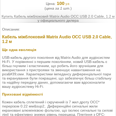
100
Цена:
у.е.
(
цена за 1 шт.
)
Купить Кабель міжблоковий Matrix Audio OCC USB 2.0 Cable, 1.2 м
у официального дилера
Описание:
Кабель міжблоковий Matrix Audio OCC USB 2.0 Cable,
1.2 м
Ще одна еволюція
USB-кабель другого покоління від Matrix Audio для аудіосистем
Hi-Fi. У порівнянні з першим поколінням, новий USB-кабель є
більш гнучким і еластичним, що робить його зручнішим для
використання з пристроями та зменшує навантаження на
роз&#39;єми. Характеристики імпедансу диференціальної пари
та екранування були покращені, що забезпечує більш стабільну
та надійну передачу даних, допомагаючи вам вдосконалити
вашу аудіосистему Hi-Fi.
Приховані відмінності
Кожен кабель сплетений і скручений із 7 жил дроту OCC*
перерізом 0.22 мм&sup2;. Диференційні сигнальні жили
екрановані алюмінієвою фольгою, що ізолює сигнальні та силові
лінії та ефективно знижує рівень перешкод. Плетіння з OFC-