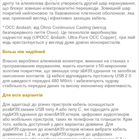
дроту та алюмінієва фольга утворюють другий шар екранування,
що блокує зовнішні електромагнітні перешкоди. Зовнішній шар
покритий нейлоновою та бавовняною плетеною оболонкою, яка
має приємний вигляд і ефективно захищає кабель.
* OCC &ndash; від Ohno Continuous Casting (метод
безперервного лиття Охно). Це технологія виробництва
надчистої міді (UPOCC &ndash; Ultra-Pure OCC Copper), при якій
мідь кристалізується у вигляді дуже довгих монокристалів.
Більш ніж надійний
Власно вироблені алюмінієві конектори, виконані на станках з
програмованим керуванням, мають контакти з 50-мікронним
золотим покриттям, що зменшує опір з&#39;єднання та запобігає
окисненню контактів. Ці кабелі відповідають протоколу USB 2.0
для швидкості передачі 480 Мбіт/с і забезпечують чудову
стабільність передачі даних та високу економічну ефективність.
Для всіх варіантів
Для адаптації до різних пристроїв кабель оснащується
роз&#39;ємами USB типу A або типу C, які підходять для
під&#39;єднання до комп&#39;ютерів, цифрових аудіоплеєрів
або мобільних пристроїв, таких як телефони та планшети. Крім
того, кабель доступний у двох варіантах довжини. Для
під&#39;єднання до комп&#39;ютерів можна вибрати кабель
довжиною 1.2 м, а для під&#39;єднання до цифрових
аудіоплеєрів або подібних пристроїв кабель довжиною 0.3 м