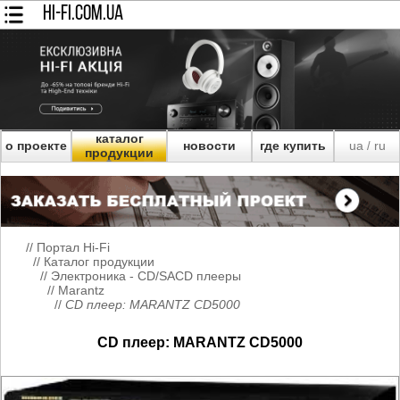
HI-FI.COM.UA
каталог
о проекте
новости
где купить
ua
ru
/
продукции
//
Портал Hi-Fi
//
Каталог продукции
//
Электроника - CD/SACD плееры
//
Marantz
//
CD плеер: MARANTZ CD5000
CD плеер: MARANTZ CD5000