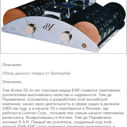
Описание:
Обзор данного товара от Stereophile
Описание:
Уже более 25-ти лет торговая марка EAR славится ламповыми
усилителями высочайшего качества и надежности. Тим де
Паравичини, основатель и разработчик этой английской
компании, начал свою деятельность в сфере аудио в далеком
1965-ом году, а в начале 70-х перебрался в Японию, где
работал в Luxman Corp., положив тем самым начало ламповому
ренессансу. Возвратившись в Англию, Тим де Паравичини
основал E.A.R. Первый же усилитель, созданный под этой
маркой "EAR 509" сразу завоевал огромную популярность и