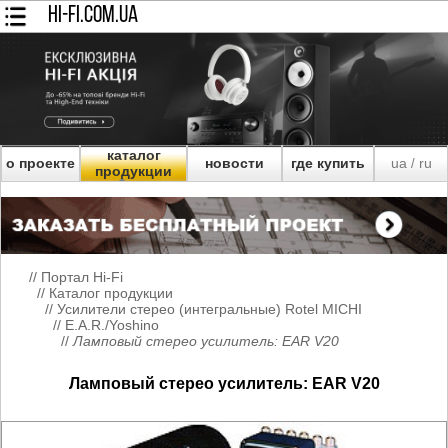
HI-FI.COM.UA
каталог
о проекте
новости
где купить
ua
ru
/
продукции
//
Портал Hi-Fi
//
Каталог продукции
//
Усилители стерео (интегральные) Rotel MICHI
//
E.A.R./Yoshino
//
Ламповый стерео усилитель: EAR V20
Ламповый стерео усилитель: EAR V20