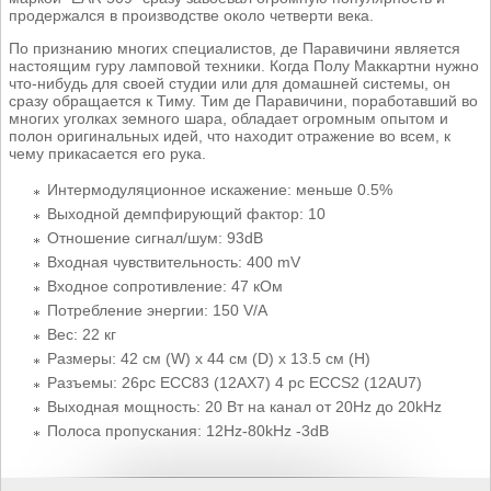
продержался в производстве около четверти века.
По признанию многих специалистов, де Паравичини является
настоящим гуру ламповой техники. Когда Полу Маккартни нужно
что-нибудь для своей студии или для домашней системы, он
сразу обращается к Тиму. Тим де Паравичини, поработавший во
многих уголках земного шара, обладает огромным опытом и
полон оригинальных идей, что находит отражение во всем, к
чему прикасается его рука.
Интермодуляционное искажение: меньше 0.5%
Выходной демпфирующий фактор: 10
Отношение сигнал/шум: 93dB
Входная чувствительность: 400 mV
Входное сопротивление: 47 кОм
Потребление энергии: 150 V/A
Вес: 22 кг
Размеры: 42 см (W) x 44 см (D) x 13.5 см (H)
Разъемы: 26pc ECC83 (12AX7) 4 pc ECCS2 (12AU7)
Выходная мощность: 20 Вт на канал от 20Hz до 20kHz
Полоса пропускания: 12Hz-80kHz -3dB