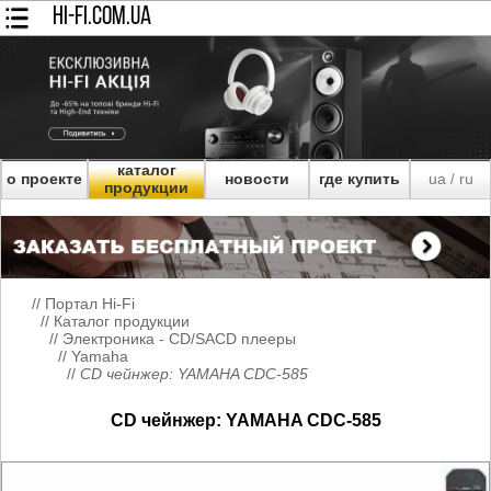
HI-FI.COM.UA
каталог
о проекте
новости
где купить
ua
ru
/
продукции
//
Портал Hi-Fi
//
Каталог продукции
//
Электроника - CD/SACD плееры
//
Yamaha
//
CD чейнжер: YAMAHA CDC-585
CD чейнжер: YAMAHA CDC-585