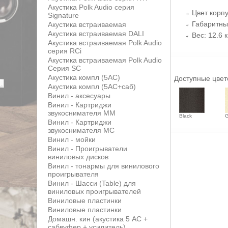
Акустика Polk Audio серия
Цвет корп
Signature
Габаритные
Акустика встраиваемая
Акустика встраиваемая DALI
Вес: 12.6 к
Акустика встраиваемая Polk Audio
серия RCi
Акустика встраиваемая Polk Audio
Серия SC
Акустика компл (5АС)
Доступные цвет
Акустика компл (5АС+саб)
Винил - аксесуары
Винил - Картриджи
звукоснимателя MM
Black
G
Винил - Картриджи
звукоснимателя MС
Винил - мойки
Винил - Проигрыватели
виниловых дисков
Винил - тонармы для винилового
проигрывателя
Винил - Шасси (Table) для
виниловых проигрывателей
Виниловые пластинки
Виниловые пластинки
Домашн. кин (акустика 5 АС +
сабвуфер + усилитель)