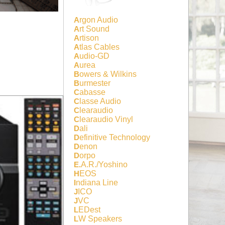
Argon Audio
Art Sound
Artison
Atlas Cables
Audio-GD
Aurea
Bowers & Wilkins
Burmester
Cabasse
Classe Audio
Clearaudio
Clearaudio Vinyl
Dali
Definitive Technology
Denon
Dorpo
E.A.R./Yoshino
HEOS
Indiana Line
JICO
JVC
LEDest
LW Speakers