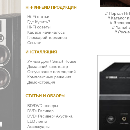
HI-FI/HI-END ПРОДУКЦИЯ
//
Портал Hi-
Hi-Fi статьи
//
Каталог 
Где Купить?
//
Электро
Hi-Fi советы
//
Yamah
//
Ресив
Как все начиналось
Глоссарий терминов
Ссылки
ИНСТАЛЛЯЦИЯ
Умный дом / Smart House
Домашний кинотеатр
Озвучивание помещений
Комплексные решения
Демонстрация
СТАТЬИ И ОБЗОРЫ
BD/DVD плееры
DVD+Ресивер
DVD+Ресивер+Акустика
LED лента
Аксессуары