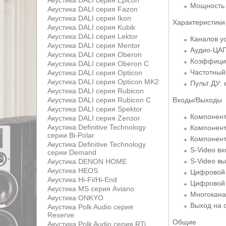
Акустика DALI серия Epicon
Мощность в
Акустика DALI серия Fazon
Акустика DALI серия Ikon
Характеристики
Акустика DALI серия Kubik
Акустика DALI серия Lektor
Каналов у
Акустика DALI серия Mentor
Аудио-ЦАП:
Акустика DALI серия Oberon
Коэффицие
Акустика DALI серия Oberon С
Частотный 
Акустика DALI серия Opticon
Акустика DALI серия Opticon MK2
Пульт ДУ: 
Акустика DALI серия Rubicon
Акустика DALI серия Rubicon С
Входы/Выходы
Акустика DALI серия Spektor
Компонент
Акустика DALI серия Zensor
Акустика Definitive Technology
Компонент
серии Bi-Polar
Компонент
Акустика Definitive Technology
S-Video вх
серии Demand
S-Video вы
Акустика DENON HOME
Акустика HEOS
Цифровой 
Акустика Hi-Fi/Hi-End
Цифровой 
Акустика MS серия Aviano
Многокана
Акустика ONKYO
Выход на 
Акустика Polk Audio серия
Reserve
Общие
Акустика Polk Audio серия RTi