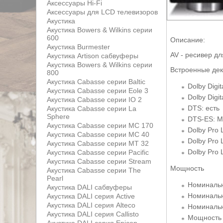
Аксессуары Hi-Fi
Аксессуары для LCD телевизоров
Акустика
Акустика Bowers & Wilkins серии
600
Описание:
Акустика Burmester
AV - ресивер д
Акустика Artison сабвуферы
Акустика Bowers & Wilkins серии
Встроенные де
800
Акустика Cabasse серии Baltic
Dolby Digit
Акустика Cabasse серии Eole 3
Dolby Digit
Акустика Cabasse серии IO 2
DTS: есть
Акустика Cabasse серии La
Sphere
DTS-ES: Mat
Акустика Cabasse серии MC 170
Dolby Pro 
Акустика Cabasse серии MC 40
Dolby Pro L
Акустика Cabasse серии MT 32
Dolby Pro L
Акустика Cabasse серии Pacific
Акустика Cabasse серии Stream
Мощность
Акустика Cabasse серии The
Pearl
Номинальн
Акустика DALI сабвуферы
Номинальн
Акустика DALI серия Active
Акустика DALI серия Alteco
Номинальн
Акустика DALI серия Callisto
Мощность в