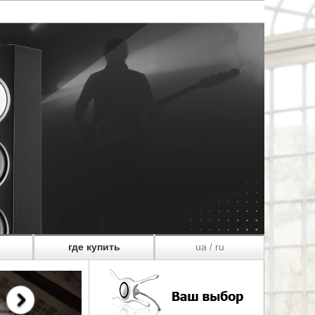
где купить
ua
ru
/