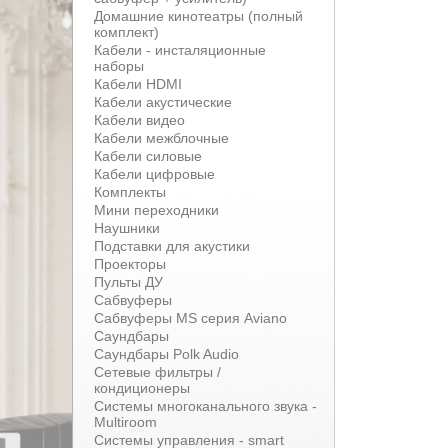
Домашние кинотеатры (полный
комплект)
Кабели - инсталяционные
наборы
Кабели HDMI
Кабели акустические
Кабели видео
Кабели межблочные
Кабели силовые
Кабели цифровые
Комплекты
Мини переходники
Наушники
Подставки для акустики
Проекторы
Пульты ДУ
Сабвуферы
Сабвуферы MS серия Aviano
Саундбары
Саундбары Polk Audio
Сетевые фильтры /
кондиционеры
Системы многоканального звука -
Multiroom
Системы управления - smart