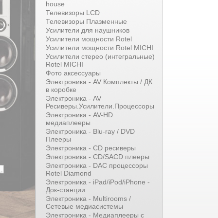
house
Телевизоры LCD
Телевизоры Плазменные
Усилители для наушников
Усилители мощности Rotel
Усилители мощности Rotel MICHI
Усилители стерео (интегральные)
Rotel MICHI
Фото аксессуары
Электроника - AV Комплекты / ДК
в коробке
Электроника - AV
Ресиверы.Усилители.Процессоры
Электроника - AV-HD
медиаплееры
Электроника - Blu-ray / DVD
Плееры
Электроника - CD ресиверы
Электроника - CD/SACD плееры
Электроника - DAC процессоры
Rotel Diamond
Электроника - iPad/iPod/iPhone -
Док-станции
Электроника - Multirooms /
Сетевые медиасистемы
Электроника - Медиаплееры с