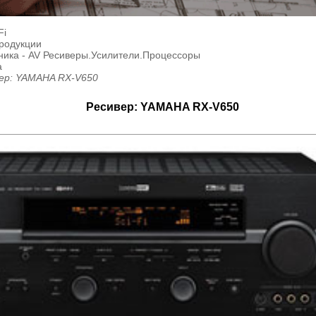
Fi
продукции
ника - AV Ресиверы.Усилители.Процессоры
a
ер: YAMAHA RX-V650
Ресивер: YAMAHA RX-V650