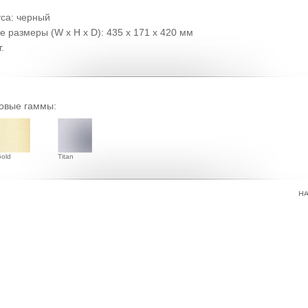
уса: черный
 размеры (W x H x D): 435 х 171 x 420 мм
г.
овые гаммы:
old
Titan