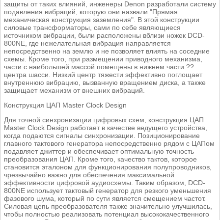
защиты от таких влияний, инженеры Denon разработали систему
подавления вибраций, которую они назвали "Прямая
механическая конструкция заземления". В этой конструкции
силовые трансформаторы, сами по себе являющиеся
источником вибрации, были расположены вблизи ножек DCD-
800NE, где нежелательная вибрация направляется
непосредственно на землю и не позволяет влиять на соседние
схемы. Кроме того, при размещении приводного механизма,
части с наибольшей массой помещены в нижнем части ??
центра шасси. Низкий центр тяжести эффективно поглощает
внутреннюю вибрацию, вызванную вращением диска, а также
защищает механизм от внешних вибраций.
Конструкция ЦАП Master Clock Design
Для точной синхронизации цифровых схем, конструкция ЦАП
Master Clock Design работает в качестве ведущего устройства,
когда подаются сигналы синхронизации. Позиционирование
главного тактового генератора непосредственно рядом с ЦАПом
подавляет джиттер и обеспечивает оптимальную точность
преобразования ЦАП. Кроме того, качество тактов, которое
становится эталоном для функционирования полупроводников,
чрезвычайно важно для обеспечения максимальной
эффективности цифровой аудиосхемы. Таким образом, DCD-
800NE использует тактовый генератор для резкого уменьшения
фазового шума, который по сути является смещением частот.
Силовая цепь преобразователя также значительно улучшилась,
чтобы полностью реализовать потенциал высококачественного