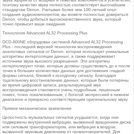
звука эффекты от мощных и тяжелых компонентов в усилителях,
поэтому качество звука полностью соответствует высочайшим
стандартам Denon. Учитывая более чем 100-летний опыт
создания аудиокомпонентов, вы можете полностью довериться
Denon, чтобы добиться высококачественного звука, который
точно превысит ваши ожидания.
Технология Advanced AL32 Processing Plus
DCD-800NE оборудован системой Advanced AL32 Processing
Plus - последней версией технологии воспроизведения
аналоговых сигналов от Denon, которая использует уникальные
алгоритмы интерполяции данных, а также поддерживает
источники звука высокого разрешения. Эти алгоритмы
интерполируют точки, которые должны существовать до и после
точек в больших количествах данных для достижения гладкой
формы сигнала, близкой к исходному сигналу. Благодаря
тщательному восстановлению данных, которые были потеряны
во время цифровой записи, результирующий звук
воспроизведения становится очень подробным, лишенным
помех, точно локализованным, с богатой экспрессией в нижнем
диапазоне и прекрасно соответствующим оригинальному звуку.
Прямое механическое заземление
Целостность музыкальных сигналов ухудшается, когда они
подвержены внутренней вибрации, вызванной вращением диска
или силовым трансформатором, или вибрации в воздухе,
вызванной звуковым давлением от громкоговорителей. Для