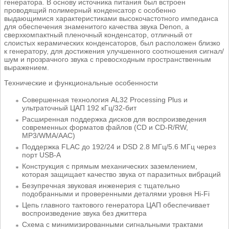
генератора. В основу источника питания был встроен
проводящий полимерный конденсатор с особенно
выдающимися характеристиками высокочастотного импеданса
для обеспечения знаменитого качества звука Denon, а
сверхкомпактный пленочный конденсатор, отличный от
слоистых керамических конденсаторов, был расположен близко
к генератору, для достижения улучшенного соотношения сигнал/
шум и прозрачного звука с превосходным пространственным
выражением.
Технические и функциональные особенности
Совершенная технология AL32 Processing Plus и
ультраточный ЦАП 192 кГц/32-бит
Расширенная поддержка дисков для воспроизведения
современных форматов файлов (CD и CD-R/RW,
MP3/WMA/AAC)
Поддержка FLAC до 192/24 и DSD 2.8 МГц/5.6 МГц через
порт USB-A
Конструкция с прямым механических заземлением,
которая защищает качество звука от паразитных вибраций
Безупречная звуковая инженерия с тщательно
подобранными и проверенными деталями уровня Hi-Fi
Цепь главного тактового генератора ЦАП обеспечивает
воспроизведение звука без джиттера
Схема с минимизированными сигнальными трактами