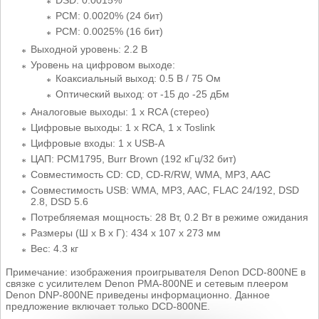
DSD: 0.0015%
PCM: 0.0020% (24 бит)
PCM: 0.0025% (16 бит)
Выходной уровень: 2.2 В
Уровень на цифровом выходе:
Коаксиальный выход: 0.5 В / 75 Ом
Оптический выход: от -15 до -25 дБм
Аналоговые выходы: 1 x RCA (стерео)
Цифровые выходы: 1 x RCA, 1 x Toslink
Цифровые входы: 1 x USB-A
ЦАП: PCM1795, Burr Brown (192 кГц/32 бит)
Совместимость CD: CD, CD-R/RW, WMA, MP3, AAC
Совместимость USB: WMA, MP3, AAC, FLAC 24/192, DSD
2.8, DSD 5.6
Потребляемая мощность: 28 Вт, 0.2 Вт в режиме ожидания
Размеры (Ш x В x Г): 434 x 107 x 273 мм
Вес: 4.3 кг
Примечание: изображения проигрывателя Denon DCD-800NE в
связке с усилителем Denon PMA-800NE и сетевым плеером
Denon DNP-800NE приведены информационно. Данное
предложение включает только DCD-800NE.