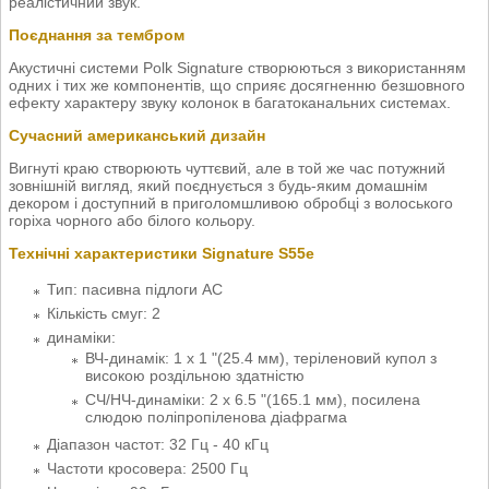
реалістичний звук.
Поєднання за тембром
Акустичні системи Polk Signature створюються з використанням
одних і тих же компонентів, що сприяє досягненню безшовного
ефекту характеру звуку колонок в багатоканальних системах.
Сучасний американський дизайн
Вигнуті краю створюють чуттєвий, але в той же час потужний
зовнішній вигляд, який поєднується з будь-яким домашнім
декором і доступний в приголомшливою обробці з волоського
горіха чорного або білого кольору.
Технічні характеристики Signature S55e
Тип: пасивна підлоги АС
Кількість смуг: 2
динаміки:
ВЧ-динамік: 1 х 1 "(25.4 мм), теріленовий купол з
високою роздільною здатністю
СЧ/НЧ-динаміки: 2 x 6.5 "(165.1 мм), посилена
слюдою поліпропіленова діафрагма
Діапазон частот: 32 Гц - 40 кГц
Частоти кросовера: 2500 Гц