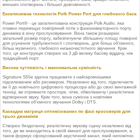
менших спотворень і більшої довговічності.
Ексклюзивна технологія Polk Power Port для глибокого баса
Power Port® - це запатентована конструкція Polk Audio, яка
плавно переміщує повітряний потік з фазоинверторного порту
динаміка в зону прослуховування. Вона також розширює
загальний розмір порту, забезпечуючи збільшену площу поверхні
для усунення турбулентності і спотворень, для більш об'ємного,
більш музичного, глибокого низькочастотного звучання. Крім
того, ця конструкція створює на 3 дБ велику басову віддачу, ніж
традиційний порт.
Висока чутливість і максимальна сумісність
Signature S55e здатна працювати з найскромнішими
підсилювачем або ресивером. Незалежно від того, підключаєте
ви її до новітнього цифрового процесора або до своєї винтажной
техніці, ви отримаєте просторе, чітке, обволікаючу і реалістичне
відтворення звуку. Крім того, вона сумісна з новітніми
технологіями об'ємного звучання Dolby і DTS.
Каскадна матриця оптимізованих по фазі кросоверів для
трьох динаміків
Створює бездоганну, реалістичну звукову сцену незалежно від
того, де ви знаходитесь в своїй кімнаті для прослуховування, а
також формує сфокусований акустичний канал, який непомітно