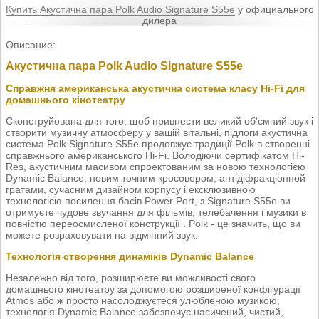
Купить Акустична пара Polk Audio Signature S55e
у официального
дилера
Описание:
Акустична пара Polk Audio Signature S55e
Справжня американська акустична система класу Hi-Fi для
домашнього кінотеатру
Сконструйована для того, щоб привнести великий об'ємний звук і
створити музичну атмосферу у вашій вітальні, підлоги акустична
система Polk Signature S55e продовжує традиції Polk в створенні
справжнього американського Hi-Fi. Володіючи сертифікатом Hi-
Res, акустичним масивом спроектованим за новою технологією
Dynamic Balance, новим точним кросовером, антідіфракціонной
гратами, сучасним дизайном корпусу і ексклюзивною
технологією посилення басів Power Port, з Signature S55e ви
отримуєте чудове звучання для фільмів, телебачення і музики в
повністю переосмисленої конструкції . Polk - це значить, що ви
можете розраховувати на відмінний звук.
Технологія створення динаміків Dynamic Balance
Незалежно від того, розширюєте ви можливості свого
домашнього кінотеатру за допомогою розширеної конфігурації
Atmos або ж просто насолоджуєтеся улюбленою музикою,
технологія Dynamic Balance забезпечує насичений, чистий,