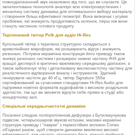
повнодіапазонний звук незалежно від того, що ви слухаєте. Ця
запатентована технологія аналізує всю електроакустичних і
механічну систему динаміка для оптимального вибору матеріалу
і створення більш ефективної геометрії. Вона визначає і усуває
проблеми, які знижують продуктивність колонок, перш ніж вони
стануть частиною готового продукту.
Теріленовий твітер Polk для аудіо Hi-Res
Купольний твітер з терилена структурно складається з
криволінійних мікроформ, які розширюють відгук і знижують
резонанс. Потужна керамічна конструкція його приводу також
знижує резонанс системи і розширює нижню частину АЧХ для
кращої дисперсії в критично важливому середньому діапазоні, а
також забезпечує чітку і деталізовану високочастотну частину для
реалістичного відтворення вокалу і інструментів. Здатний
генерувати частоти до 40 кГц, твітер Signature S55e
сертифікований за сучасними стандартами Hi-Res Audio для
підтримки новітніх форматів аудіофайлів з високою роздільною
здатністю, так що ви зможете відчути себе прямо в студії або
концертному залі.
Спеціальні середньочастотні динаміки
Посилені слюдою поліпропіленові дифузори з Бутилкаучукова
підвісом, чотирьохшарові звукові котушки, масивні керамічні
структури приводу і "павуки" з термостійких волокон Conex
об'єднані разом, щоб створити динаміки виключно високої
ефективності, для чистого, прозорого баса, кращої лінійності,