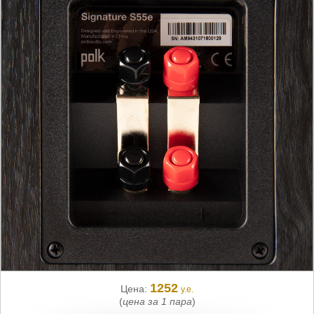
1252
Цена:
у.е.
(
цена за 1 пара
)