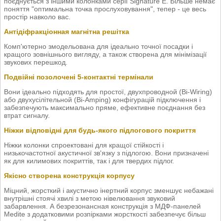
поєднується з іншими колонками серії Signature E. Більше немає
поняття "оптимальна точка прослуховування", тепер - це весь
простір навколо вас.
Антідіфракціонная магнітна решітка
Комп'ютерно змодельована для ідеально точної посадки і
кращого зовнішнього вигляду, а також створена для мінімізації
звукових перешкод.
Подвійні позолочені 5-контактні термінали
Вони ідеально підходять для простої, двухпроводной (Bi-Wiring)
або двухусілітельной (Bi-Amping) конфігурацій підключення і
забезпечують максимально пряме, ефективне поєднання без
втрат сигналу.
Ніжки відповідні для будь-якого підлогового покриття
Ніжки колонки спроектовані для кращої стійкості і
низькочастотної акустичної зв'язку з підлогою. Вони призначені
як для килимових покриттів, так і для твердих підлог.
Якісно створена конструкція корпусу
Міцний, жорсткий і акустично інертний корпус зменшує небажані
внутрішні стоячі хвилі з метою нівелювання звуковий
забарвлення. А безрезонансная конструкція з МДФ-панелей
Medite з додатковими розпірками жорсткості забезпечує більш