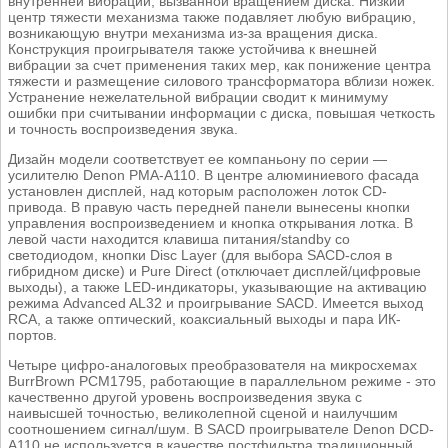
внутренней вибрации, вызванной вращением диска. Низкий
центр тяжести механизма также подавляет любую вибрацию,
возникающую внутри механизма из-за вращения диска.
Конструкция проигрывателя также устойчива к внешней
вибрации за счет применения таких мер, как понижение центра
тяжести и размещение силового трансформатора вблизи ножек.
Устранение нежелательной вибрации сводит к минимуму
ошибки при считывании информации с диска, повышая четкость
и точность воспроизведения звука.
Дизайн модели соответствует ее компаньону по серии —
усилителю Denon PMA-A110. В центре алюминиевого фасада
установлен дисплей, над которым расположен лоток CD-
привода. В правую часть передней панели вынесены кнопки
управления воспроизведением и кнопка открывания лотка. В
левой части находится клавиша питания/standby со
светодиодом, кнопки Disc Layer (для выбора SACD-слоя в
гибридном диске) и Pure Direct (отключает дисплей/цифровые
выходы), а также LED-индикаторы, указывающие на активацию
режима Advanced AL32 и проигрывание SACD. Имеется выход
RCA, а также оптический, коаксиальный выходы и пара ИК-
портов.
Четыре цифро-аналоговых преобразователя на микросхемах
BurrBrown PCM1795, работающие в параллельном режиме - это
качественно другой уровень воспроизведения звука с
наивысшей точностью, великолепной сценой и наилучшим
соотношением сигнал/шум. В SACD проигрывателе Denon DCD-
A110 не используется в качестве постфильтра традиционный