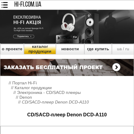
HI-FI.COM.UA
каталог
о проекте
новости
где купить
ua
ru
/
продукции
//
Портал Hi-Fi
//
Каталог продукции
//
Электроника - CD/SACD плееры
//
Denon
//
CD/SACD-плеер Denon DCD-A110
CD/SACD-плеер Denon DCD-A110