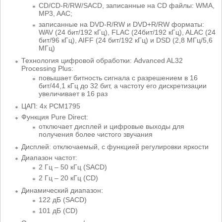
CD/CD-R/RW/SACD, записанные на CD файлы: WMA,
MP3, AAC;
записанные на DVD-R/RW и DVD+R/RW форматы:
WAV (24 бит/192 кГц), FLAC (24бит/192 кГц), ALAC (24
бит/96 кГц), AIFF (24 бит/192 кГц) и DSD (2,8 МГц/5,6
МГц)
Технология цифровой обработки: Advanced AL32
Processing Plus:
повышает битность сигнала с разрешением в 16
бит/44,1 кГц до 32 бит, а частоту его дискретизации
увеличивает в 16 раз
ЦАП: 4x PCM1795
Функция Pure Direct:
отключает дисплей и цифровые выходы для
получения более чистого звучания
Дисплей: отключаемый, с функцией регулировки яркости
Диапазон частот:
2 Гц – 50 кГц (SACD)
2 Гц – 20 кГц (CD)
Динамический диапазон:
122 дБ (SACD)
101 дБ (CD)