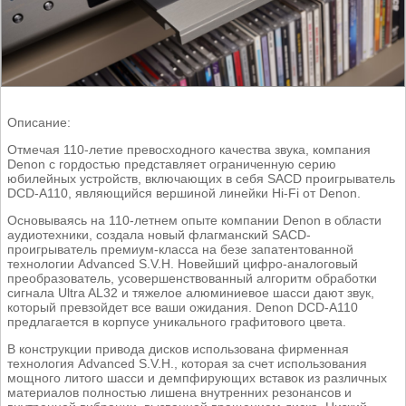
Описание:
Отмечая 110-летие превосходного качества звука, компания
Denon с гордостью представляет ограниченную серию
юбилейных устройств, включающих в себя SACD проигрыватель
DCD-A110, являющийся вершиной линейки Hi-Fi от Denon.
Основываясь на 110-летнем опыте компании Denon в области
аудиотехники, создала новый флагманский SACD-
проигрыватель премиум-класса на безе запатентованной
технологии Advanced S.V.H. Новейший цифро-аналоговый
преобразователь, усовершенствованный алгоритм обработки
сигнала Ultra AL32 и тяжелое алюминиевое шасси дают звук,
который превзойдет все ваши ожидания. Denon DCD-A110
предлагается в корпусе уникального графитового цвета.
В конструкции привода дисков использована фирменная
технология Advanced S.V.H., которая за счет использования
мощного литого шасси и демпфирующих вставок из различных
материалов полностью лишена внутренних резонансов и