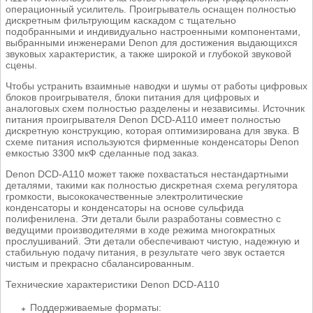
операционный усилитель. Проигрыватель оснащен полностью
дискретным фильтрующим каскадом с тщательно
подобранными и индивидуально настроенными компонентами,
выбранными инженерами Denon для достижения выдающихся
звуковых характеристик, а также широкой и глубокой звуковой
сцены.
Чтобы устранить взаимные наводки и шумы от работы цифровых
блоков проигрывателя, блоки питания для цифровых и
аналоговых схем полностью разделены и независимы. Источник
питания проигрывателя Denon DCD-A110 имеет полностью
дискретную конструкцию, которая оптимизирована для звука. В
схеме питания используются фирменные конденсаторы Denon
емкостью 3300 мкФ сделанные под заказ.
Denon DCD-A110 может также похвастаться нестандартными
деталями, такими как полностью дискретная схема регулятора
громкости, высококачественные электролитические
конденсаторы и конденсаторы на основе сульфида
полифенилена. Эти детали были разработаны совместно с
ведущими производителями в ходе режима многократных
прослушиваний. Эти детали обеспечивают чистую, надежную и
стабильную подачу питания, в результате чего звук остается
чистым и прекрасно сбалансированным.
Технические характеристики Denon DCD-A110
Поддерживаемые форматы: